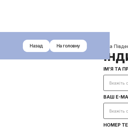
Назад
На головну
Ліга Півде
Інд
ІМʼЯ ТА П
ВАШ E-MA
НОМЕР ТЕ